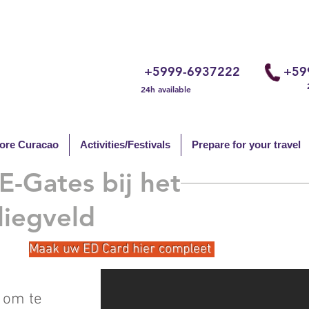
+5999-6937222
+59
24h available
ore Curacao
Activities/Festivals
Prepare for your travel
-Gates bij het
liegveld
Maak uw ED Card hier compleet
 om te