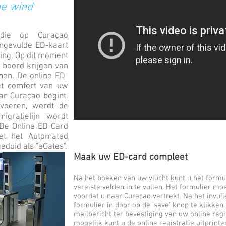
he wind
 die op Curaçao
ingevulde ED-kaart
ling. Op dit moment
 boord krijgen van
men. De online ED-
et comfort van uw
ar Curaçao begint.
 voeren, wordt de
igratielijn wordt
 De Online ED Card
et het Automated
duid als "eGates".
Maak uw ED-card compleet
Na het boeken van uw vlucht kunt u het formul
vereiste velden in te vullen. Het formulier m
voordat u naar Curaçao vertrekt. Na het invull
formulier in door op de 'save' knop te klikken
mailbericht ter bevestiging van uw online regis
mogelijk kunt u de online registratie uitprint