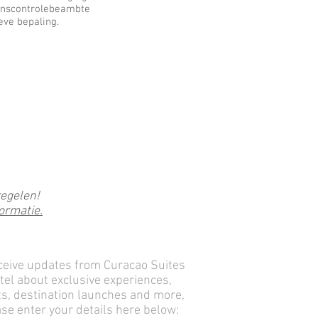
renscontrolebeambte
eve bepaling.
regelen!
ormatie.
Newsletter
ceive updates from Curacao Suites
tel about exclusive experiences,
s, destination launches and more,
se enter your details here below: