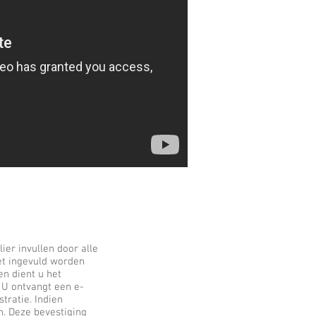
ier invullen door alle
oet ingevuld worden
en dient u het
. U ontvangt een e-
tratie. Indien
en. Deze bevestiging