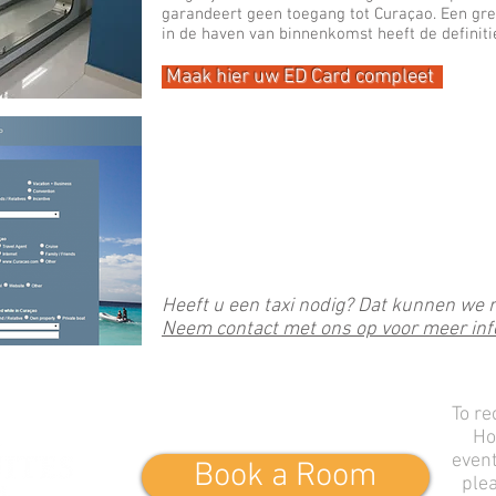
garandeert geen toegang tot Curaçao. Een g
in de haven van binnenkomst heeft de definiti
Maak hier uw ED Card compleet
ED-Card at the eGates Curacao for immigration border
Online travel fast Edcard ed card help airport hato
Heeft u een taxi nodig? Dat kunnen we 
Neem contact met ons op voor meer inf
To re
Ho
event
Book a Room
plea